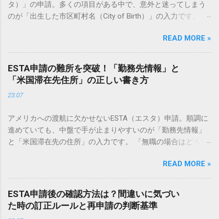
タ）」の申請。多くの項目がある中で、意外と迷ってしまう
のが「出生した市区町村名（City of Birth）」の入力です。
「戸籍謄本にはどう書いてある？」「現在の地名が合併で変
READ MORE »
わっている場合は？」「英語でどう表記すべき？」など、一
見シンプルに見えて、実は正確なルールを知らないと申請ミ
スにつながる可能性もあります。 この記事では、ESTA申請に
ESTA申請の難所を突破！「勤務先情報」と
おける「出生した市区町村名」の正しい書き方から、よくあ
「米国滞在先住所」の正しい書き方
る疑問、エラーを防ぐための具体的な対策まで、基本ルール
23:07
を詳しく解説します。 ESTA申請「出生した市区町村名」の基
本ルール ESTAは米国の国土安全保障省が管理するシステムで
アメリカへの渡航に欠かせないESTA（エスタ）申請。順調に
す。入力はすべて「英字（ローマ字）」で行うのが鉄則で
進めていても、中盤で手が止まりやすいのが「勤務先情報」
す。 パスポートの記載と合わせるのが大原則 ESTA申請の最
と「米国滞在先の住所」の入力です。 「無職の場合はどうす
も重要なポイントは、**「手元のパスポートに記載されてい
ればいい？」「ホテルが決まっていない時は？」「英語での
る情報と一致させること」**です。 しかし、日本のパスポー
READ MORE »
住所の書き順がわからない」など、慣れない英語表記と項目
トの「本籍地」や「出生地」欄には、都道府県名までしか記
に不安を感じる方は少なくありません。 この記事では、ESTA
載されていないことが一般的です。一方、ESTAの項目には
申請で特に間違いやすいこれら2つの項目について、具体的な
「出生した市区町村名（City of Birth）」と「出生した国
ESTA申請後の確認方法は？間違いに気づい
記入例を交えて詳しく解説します。審査をスムーズに通過さ
（Country of Birth）」があるため、市区町村名は自分で確認
た時の訂正ルールと再申請の判断基準
せ、安心して出発の日を迎えるための準備を整えましょう。
して入力する必要があります。 正しい表記方法（ローマ字入