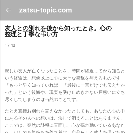
スキップしてメイン コンテンツに移動
zatsu-topic.com
友人との別れを後から知ったとき。心の
整理と丁寧な弔い方
17:40
親しい友人が亡くなったことを、時間が経過してから知ると
いう経験は、想像以上に心に大きな衝撃を与えるものです。
「もっと早く知っていれば」「最後に一言だけでも伝えたか
った」という後悔や、現実を受け止めきれない戸惑いに立ち
尽くしてしまうのは当然のことです。
たとえ直接お別れを言えなかったとしても、あなたの心の中
にあるその人への想いは、決して消えることはありません。
ここでは、突然の訃報に直面し、心が揺れ動いているあなた
へ、少しでも気持ちを落ち着け、自分らしく故人を偲ぶため