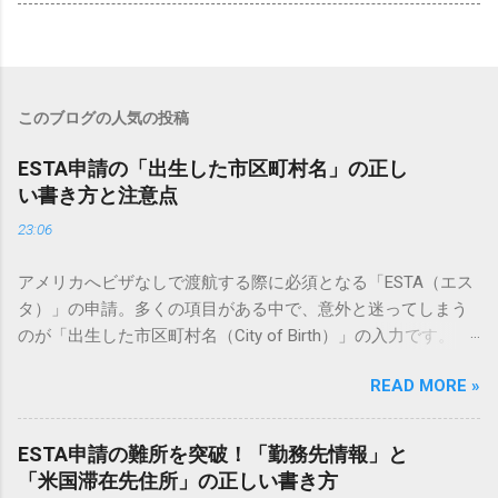
このブログの人気の投稿
ESTA申請の「出生した市区町村名」の正し
い書き方と注意点
23:06
アメリカへビザなしで渡航する際に必須となる「ESTA（エス
タ）」の申請。多くの項目がある中で、意外と迷ってしまう
のが「出生した市区町村名（City of Birth）」の入力です。
「戸籍謄本にはどう書いてある？」「現在の地名が合併で変
READ MORE »
わっている場合は？」「英語でどう表記すべき？」など、一
見シンプルに見えて、実は正確なルールを知らないと申請ミ
スにつながる可能性もあります。 この記事では、ESTA申請に
ESTA申請の難所を突破！「勤務先情報」と
おける「出生した市区町村名」の正しい書き方から、よくあ
「米国滞在先住所」の正しい書き方
る疑問、エラーを防ぐための具体的な対策まで、基本ルール