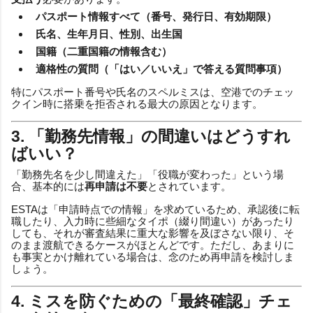
パスポート情報すべて（番号、発行日、有効期限）
氏名、生年月日、性別、出生国
国籍（二重国籍の情報含む）
適格性の質問（「はい／いいえ」で答える質問事項）
特にパスポート番号や氏名のスペルミスは、空港でのチェッ
クイン時に搭乗を拒否される最大の原因となります。
3. 「勤務先情報」の間違いはどうすれ
ばいい？
「勤務先名を少し間違えた」「役職が変わった」という場
合、基本的には
再申請は不要
とされています。
ESTAは「申請時点での情報」を求めているため、承認後に転
職したり、入力時に些細なタイポ（綴り間違い）があったり
しても、それが審査結果に重大な影響を及ぼさない限り、そ
のまま渡航できるケースがほとんどです。ただし、あまりに
も事実とかけ離れている場合は、念のため再申請を検討しま
しょう。
4. ミスを防ぐための「最終確認」チェ