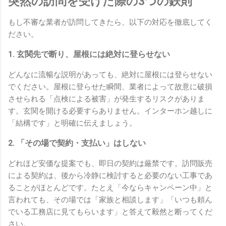
突然の訪問を受けた際の3つの鉄則
もし不審な業者が訪問してきたら、以下の対応を徹底してく
ださい。
1. 玄関先で断り、屋根には絶対に登らせない
どんなに流暢な説明があっても、絶対に屋根には登らせない
でください。屋根に登らせた瞬間、業者によって故意に破損
させられる「点検による被害」が発生するリスクがありま
す。玄関を開ける必要すらありません。インターホン越しに
「結構です」と明確に伝えましょう。
2. 「その場で契約・支払い」はしない
どれほど安価な提案でも、即日の契約は厳禁です。訪問販売
による契約は、後から冷静に検討すると必要のない工事であ
ることがほとんどです。たとえ「今ならキャンペーン中」と
言われても、その場では「家族と相談します」「いつも頼ん
でいる工務店に見てもらいます」と答えて毅然と断ってくだ
さい。