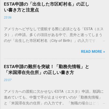
ESTA申請の「出生した市区町村名」の正し
い書き方と注意点
23:06
アメリカへビザなしで渡航する際に必須となる「ESTA（エス
タ）」の申請。多くの項目がある中で、意外と迷ってしまう
のが「出生した市区町村名（City of Birth）」の入力です。
「戸籍謄本にはどう書いてある？」「現在の地名が合併で変
READ MORE »
わっている場合は？」「英語でどう表記すべき？」など、一
見シンプルに見えて、実は正確なルールを知らないと申請ミ
スにつながる可能性もあります。 この記事では、ESTA申請に
ESTA申請の難所を突破！「勤務先情報」と
おける「出生した市区町村名」の正しい書き方から、よくあ
「米国滞在先住所」の正しい書き方
る疑問、エラーを防ぐための具体的な対策まで、基本ルール
23:07
を詳しく解説します。 ESTA申請「出生した市区町村名」の基
本ルール ESTAは米国の国土安全保障省が管理するシステムで
アメリカへの渡航に欠かせないESTA（エスタ）申請。順調に
す。入力はすべて「英字（ローマ字）」で行うのが鉄則で
進めていても、中盤で手が止まりやすいのが「勤務先情報」
す。 パスポートの記載と合わせるのが大原則 ESTA申請の最
と「米国滞在先の住所」の入力です。 「無職の場合はどうす
も重要なポイントは、**「手元のパスポートに記載されてい