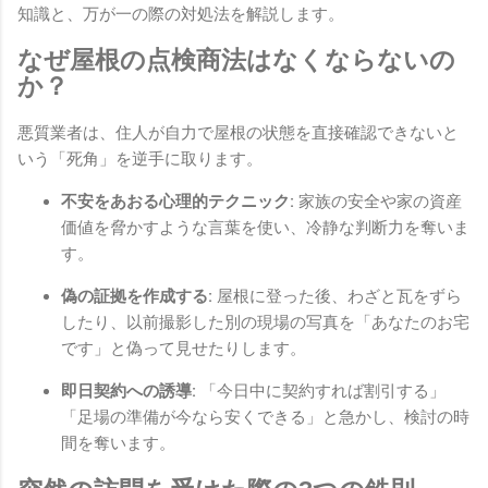
知識と、万が一の際の対処法を解説します。
なぜ屋根の点検商法はなくならないの
か？
悪質業者は、住人が自力で屋根の状態を直接確認できないと
いう「死角」を逆手に取ります。
不安をあおる心理的テクニック:
家族の安全や家の資産
価値を脅かすような言葉を使い、冷静な判断力を奪いま
す。
偽の証拠を作成する:
屋根に登った後、わざと瓦をずら
したり、以前撮影した別の現場の写真を「あなたのお宅
です」と偽って見せたりします。
即日契約への誘導:
「今日中に契約すれば割引する」
「足場の準備が今なら安くできる」と急かし、検討の時
間を奪います。