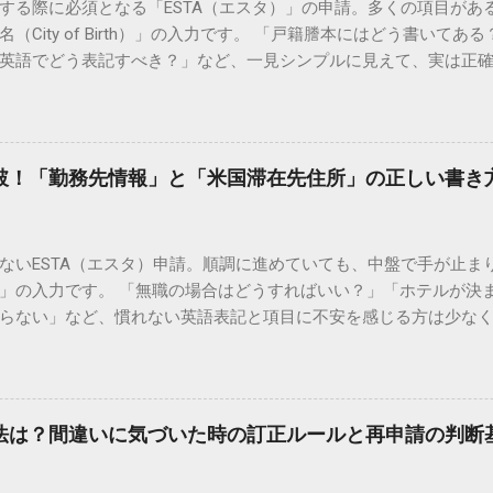
する際に必須となる「ESTA（エスタ）」の申請。多くの項目があ
（City of Birth）」の入力です。 「戸籍謄本にはどう書いて
英語でどう表記すべき？」など、一見シンプルに見えて、実は正
ります。 この記事では、ESTA申請における「出生した市区町村
ための具体的な対策まで、基本ルールを詳しく解説します。 EST
Aは米国の国土安全保障省が管理するシステムです。入力はすべて「
記載と合わせるのが大原則 ESTA申請の最も重要なポイントは、*
突破！「勤務先情報」と「米国滞在先住所」の正しい書き
ること」**です。 しかし、日本のパスポートの「本籍地」や「出
が一般的です。一方、ESTAの項目には「出生した市区町村名（City 
 Birth）」があるため、市区町村名は自分で確認して入力する必要があ
ないESTA（エスタ）申請。順調に進めていても、中盤で手が止ま
ボン式ローマ字で入力します。 例：新宿区 → SHINJUKU または S
」の入力です。 「無職の場合はどうすればいい？」「ホテルが決
YOKOHAMA-SHI 例：隠岐郡海士町 → AMA または AMA-CHO 基本
らない」など、慣れない英語表記と項目に不安を感じる方は少なく
うに、市区町村名のみ（ハイフン以下なし）でも問題なく受理されます
違いやすいこれら2つの項目について、具体的な記入例を交えて詳し
況や地名の変更など、特殊なケースでの対処法をまとめました。 1.
を迎えるための準備を整えましょう。 1. 勤務先情報（Employment
と、現在の地名が異なるケースです。 対策： 原則として「現在の
請者が「自国に仕事や生活の基盤があり、不法滞在する意図がない
用した戸籍謄本に基づいた名称であれば、当時の名称でも大きな
現職がある場合（会社員・公務員など） すべて英語（ローマ字）で
でスムーズです。 2. 生まれた場所が分からない場合 どうしても出
方法は？間違いに気づいた時の訂正ルールと再申請の判断
確実です。 役職（Job Title）： 正確な役職名が不明な場合は、 O
ESENTATIVE （営業職）、 MANAGER （管理職）など、一般的な