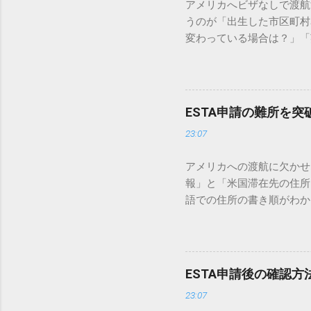
アメリカへビザなしで渡航
うのが「出生した市区町村名
変わっている場合は？」「
ミスにつながる可能性もあ
くある疑問、エラーを防ぐ
名」の基本ルール EST
が鉄則です。 パスポートの
ESTA申請の難所を
されている情報と一致させ
23:07
までしか記載されていないこと
した国（Country of
アメリカへの渡航に欠かせ
ーマ字入力） 市区町村名は、ヘ
報」と「米国滞在先の住所
市 → YOKOHAMA または 
語での住所の書き順がわか
「YOKOHAMA」のよ
は、ESTA申請で特に間
体的な書き方 出生時の状
ズに通過させ、安心して出発の日
た場合 生まれた時の地名
き方 アメリカ当局は、申
し、パスポート申請時に使
先情報を求めています。 
の名称を入力するのが一般的
ESTA申請後の確認
英語公式サイトを確認しておくと
23:07
務職）、 SALES REPR