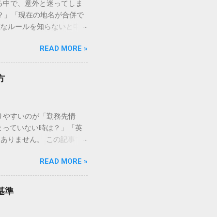
る中で、意外と迷ってしま
ある？」「現在の地名が合併で
確なルールを知らないと申請
名」の正しい書き方から、よ
READ MORE »
A申請「出生した市区町村
英字（ローマ字）」で行うの
*「手元のパスポートに記載
方
生地」欄には、都道府県名
of Birth）」と「出生
ります。 正しい表記方法（ロ
りやすいのが「勤務先情
HINJUKU-KU 例：横浜
まっていない時は？」「英
的には「SHINJUKU」
ありません。 この記事で
。 迷いやすいケース別・具
く解説します。審査をスムー
 市町村合併で名前が変わっ
READ MORE »
 Information）の書
名称」を記入します。ただ
か」を確認するために勤務
問題にはなりませんが、現在
入力します。名刺や会社の
生地が特定できな...
基準
FFICE WORKER （事
名称で問題ありません。 勤務先名