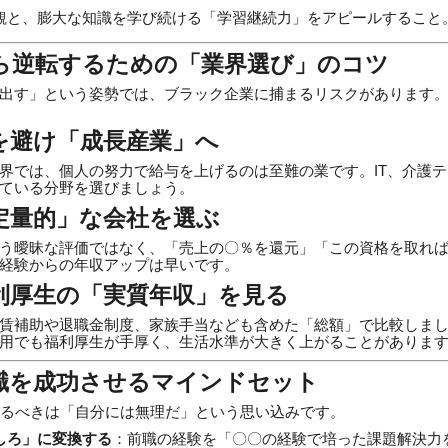
観と、膨大な知識を学び続ける「学習継続力」をアピールすること
から逆転するための「業界選び」のコツ
出す」という姿勢では、ブラック企業に捕まるリスクがあります。
を避け「成長産業」へ
界では、個人の努力で給与を上げるのは至難の業です。IT、介護
ている分野を選びましょう。
定量的」な会社を選ぶ
う曖昧な評価ではなく、「売上の〇％を還元」「この資格を取れ
経験からの年収アップは早いです。
利厚生の「実質年収」を見る
賃補助や退職金制度、家族手当なども含めた「総額」で比較しま
用でも福利厚生が手厚く、生活水準が大きく上がることがありま
の転職を成功させるマインドセット
けるべきは「自分には無理だ」という思い込みです。
しろ」に変換する
：前職の経験を「〇〇の経験で培った課題解決力を