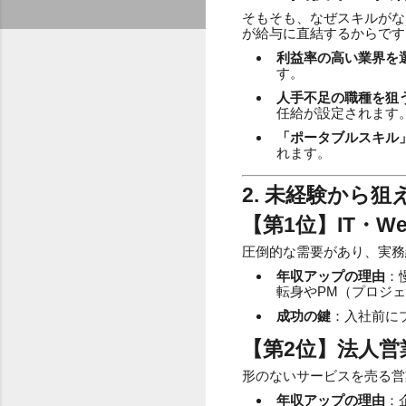
そもそも、なぜスキルがな
が給与に直結するからです
利益率の高い業界を
す。
人手不足の職種を狙
任給が設定されます
「ポータブルスキル
れます。
2. 未経験から
【第1位】IT・W
圧倒的な需要があり、実務
年収アップの理由
：
転身やPM（プロジェ
成功の鍵
：入社前に
【第2位】法人営
形のないサービスを売る営
年収アップの理由
：