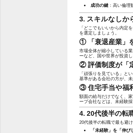
成功の鍵
：高い倫理
3. スキルなし
「どこでもいいから内定を
を選定しましょう。
① 「衰退産業」
市場全体が縮小している業
ーなど、国や世界が投資し
② 評価制度が「
「頑張りを見ている」とい
基準がある会社の方が、未
③ 住宅手当や福
額面の給与だけでなく、家
ープ会社などは、未経験採
4. 20代後半
20代後半の転職で最も避
「未経験」を「伸び