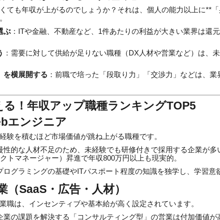
くても年収が上がるのでしょうか？それは、個人の能力以上に**「
。
選ぶ
：ITや金融、不動産など、1件あたりの利益が大きい業界は還
う
：需要に対して供給が足りない職種（DX人材や営業など）は、
。
」を横展開する
：前職で培った「段取り力」「交渉力」などは、業
狙える！年収アップ職種ランキングTOP5
ebエンジニア
経験を積むほど市場価値が跳ね上がる職種です。
慢性的な人材不足のため、未経験でも研修付きで採用する企業が多
クトマネージャー）昇進で年収800万円以上も現実的。
プログラミングの基礎やITパスポート程度の知識を独学し、学習意
業（SaaS・広告・人材）
業職は、インセンティブや基本給が高く設定されています。
企業の課題を解決する「コンサルティング型」の営業は付加価値が