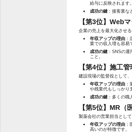
給与に反映されます
成功の鍵
：接客業な
【第3位】Web
企業の売上を最大化させる
年収アップの理由
：
業での収入増も容易
成功の鍵
：SNSの
こと。
【第4位】施工管
建設現場の監督役として、
年収アップの理由
：
や残業代もしっかり
成功の鍵
：多くの職
【第5位】MR（
製薬会社の営業担当として
年収アップの理由
：
高いのが特徴です。