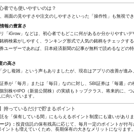
初心者でも使いやすいのは？
、画面の見やすさや注文のしやすさといった「操作性」も無視で
情報の豊富さ
リ「iGrow」などは、初心者でもどこに何があるか分かりやすい
銘柄検索がしやすく、ランキング形式で人気の銘柄をチェックする
券ユーザーであれば、日本経済新聞の記事が無料で読めるなどの特
度の高さ
は「少し複雑」という声もありましたが、現在はアプリの改善が進み
証券が「毎月」または「毎日」なのに対し、SBI証券は「毎週」の
個別株やIPO（新規公開株）の実績もトップクラス。将来的に、つ
人に向いています。
典】持っているだけで貯まるポイント
託を「保有している間」にもらえるポイント制度にも違いがあり
ージ）:
投資信託の保有残高に応じて、毎月一定のポイントが付与
ポイントも増えていくため、長期保有の大きなメリットになります