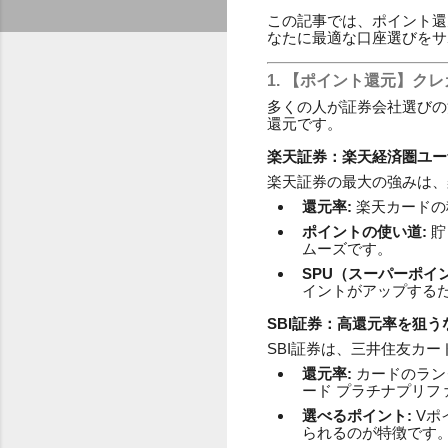
この記事では、ポイント還
なたに最適な口座選びをサ
1. 【ポイント還元】ク
多くの人が証券会社選びの
還元です。
楽天証券：楽天経済圏ユー
楽天証券の最大の強みは、
還元率:
楽天カードの種
ポイントの使い道:
貯
ムーズです。
SPU（スーパーポイ
イントがアップする
SBI証券：高還元率を狙
SBI証券は、三井住友カ
還元率:
カードのラン
ード プラチナプリ
選べるポイント:
Vポ
られるのが特徴です