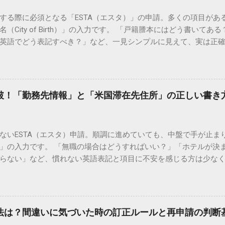
する際に必須となる「ESTA（エスタ）」の申請。多くの項目があ
（City of Birth）」の入力です。 「戸籍謄本にはどう書いて
英語でどう表記すべき？」など、一見シンプルに見えて、実は正
ります。 この記事では、ESTA申請における「出生した市区町村
ための具体的な対策まで、基本ルールを詳しく解説します。 EST
Aは米国の国土安全保障省が管理するシステムです。入力はすべて「
記載と合わせるのが大原則 ESTA申請の最も重要なポイントは、*
突破！「勤務先情報」と「米国滞在先住所」の正しい書き
ること」**です。 しかし、日本のパスポートの「本籍地」や「出
が一般的です。一方、ESTAの項目には「出生した市区町村名（City 
 Birth）」があるため、市区町村名は自分で確認して入力する必要があ
ないESTA（エスタ）申請。順調に進めていても、中盤で手が止ま
ボン式ローマ字で入力します。 例：新宿区 → SHINJUKU または S
」の入力です。 「無職の場合はどうすればいい？」「ホテルが決
YOKOHAMA-SHI 例：隠岐郡海士町 → AMA または AMA-CHO 基本
らない」など、慣れない英語表記と項目に不安を感じる方は少なく
うに、市区町村名のみ（ハイフン以下なし）でも問題なく受理されます
違いやすいこれら2つの項目について、具体的な記入例を交えて詳し
況や地名の変更など、特殊なケースでの対処法をまとめました。 1.
を迎えるための準備を整えましょう。 1. 勤務先情報（Employment
と、現在の地名が異なるケースです。 対策： 原則として「現在の
請者が「自国に仕事や生活の基盤があり、不法滞在する意図がない
用した戸籍謄本に基づいた名称であれば、当時の名称でも大きな
現職がある場合（会社員・公務員など） すべて英語（ローマ字）で
でスムーズです。 2. 生まれた場所が分からない場合 どうしても出
方法は？間違いに気づいた時の訂正ルールと再申請の判断
確実です。 役職（Job Title）： 正確な役職名が不明な場合は、 O