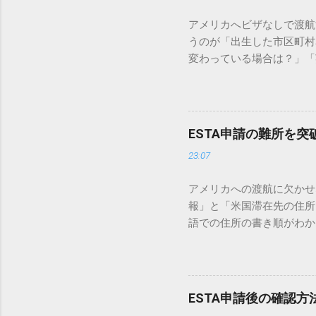
アメリカへビザなしで渡航
うのが「出生した市区町村名
変わっている場合は？」「
ミスにつながる可能性もあ
くある疑問、エラーを防ぐ
名」の基本ルール EST
が鉄則です。 パスポートの
ESTA申請の難所を
されている情報と一致させ
23:07
までしか記載されていないこと
した国（Country of
アメリカへの渡航に欠かせ
ーマ字入力） 市区町村名は、ヘ
報」と「米国滞在先の住所
市 → YOKOHAMA または 
語での住所の書き順がわか
「YOKOHAMA」のよ
は、ESTA申請で特に間
体的な書き方 出生時の状
ズに通過させ、安心して出発の日
た場合 生まれた時の地名
き方 アメリカ当局は、申
し、パスポート申請時に使
先情報を求めています。 
の名称を入力するのが一般的
ESTA申請後の確認
英語公式サイトを確認しておくと