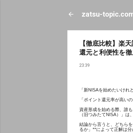
zatsu-topic.co
【徹底比較】楽天
還元と利便性を徹
23:39
「新NISAを始めたいけれ
「ポイント還元率が高いの
資産形成を始める際、誰も
（旧つみたてNISA）」
結論から言うと、どちらを
るか」**によって正解は