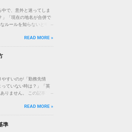
る中で、意外と迷ってしま
ある？」「現在の地名が合併で
確なルールを知らないと申請
名」の正しい書き方から、よ
READ MORE »
A申請「出生した市区町村
英字（ローマ字）」で行うの
*「手元のパスポートに記載
方
生地」欄には、都道府県名
of Birth）」と「出生
ります。 正しい表記方法（ロ
りやすいのが「勤務先情
HINJUKU-KU 例：横浜
まっていない時は？」「英
的には「SHINJUKU」
ありません。 この記事で
。 迷いやすいケース別・具
く解説します。審査をスムー
 市町村合併で名前が変わっ
READ MORE »
 Information）の書
名称」を記入します。ただ
か」を確認するために勤務
問題にはなりませんが、現在
入力します。名刺や会社の
生地が特定できな...
基準
FFICE WORKER （事