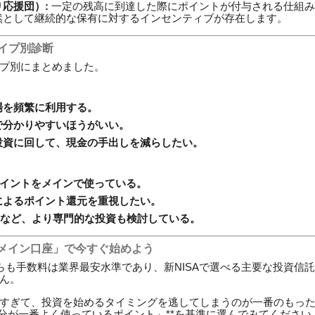
応援団）:
一定の残高に到達した際にポイントが付与される仕組み
然として継続的な保有に対するインセンティブが存在します。
タイプ別診断
プ別にまとめました。
場を頻繁に利用する。
で分かりやすいほうがいい。
投資に回して、現金の手出しを減らしたい。
ポイントをメインで使っている。
によるポイント還元を重視したい。
株など、より専門的な投資も検討している。
メイン口座」で今すぐ始めよう
らも手数料は業界最安水準であり、新NISAで選べる主要な投資信託（eM
ん。
すぎて、投資を始めるタイミングを逃してしまうのが一番のもっ
自分が一番よく使っているポイント」**を基準に選んでみてください