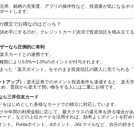
元率、銘柄の充実度、アプリの操作性など、投資家が気になるポ
ポートします。
レカ積立でお得なのはどっち？
決め手にするのが、クレジットカード決済で投資信託を積み立て
ザーなら圧倒的に有利
楽天カードとの連携です。
類により0.5%〜1.0%のポイントが付与されます。
まった「楽天ポイント」をそのまま投資信託の購入に充てられる「
ントアップ）:
楽天証券でのポイント投資条件を達成すると、楽天市
ため、普段から楽天で買い物をする人には二重にお得です。
うなら三井住友カード
ードをはじめとした多様なカードでの積立に対応しています。
クや年間の利用金額に応じて、最大クラスの還元率を誇る場合があ
ファード」などの上位カードを活用すれば、効率よくポイントを貯め
イント、Pontaポイント、dポイント、JALマイルなど、自分の好
。