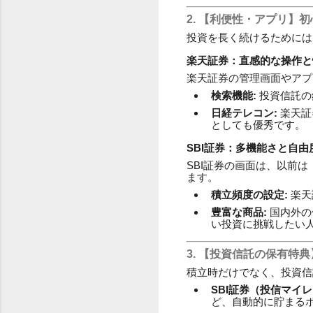
2. 【利便性・アプリ】
投資を長く続けるためには
楽天証券：直感的な操作と
楽天証券の管理画面やアプ
検索機能:
投資信託の
日経テレコン:
楽天証
としても優秀です。
SBI証券：多機能さと自由
SBI証券の画面は、以前
ます。
積立頻度の設定:
楽天
豊富な商品:
国内外の
い投資に挑戦したい
3. 【投資信託の保有特
積立時だけでなく、投資信
SBI証券（投信マイレ
ど、自動的に貯まる