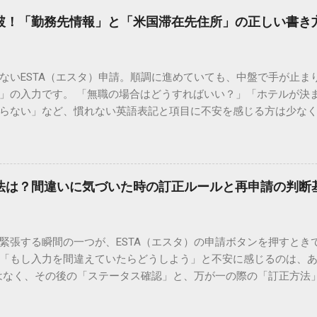
記載と合わせるのが大原則 ESTA申請の最も重要なポイントは、*
突破！「勤務先情報」と「米国滞在先住所」の正しい書き
ること」**です。 しかし、日本のパスポートの「本籍地」や「出
が一般的です。一方、ESTAの項目には「出生した市区町村名（City 
 Birth）」があるため、市区町村名は自分で確認して入力する必要があ
ないESTA（エスタ）申請。順調に進めていても、中盤で手が止ま
ボン式ローマ字で入力します。 例：新宿区 → SHINJUKU または S
」の入力です。 「無職の場合はどうすればいい？」「ホテルが決
YOKOHAMA-SHI 例：隠岐郡海士町 → AMA または AMA-CHO 基本
らない」など、慣れない英語表記と項目に不安を感じる方は少なく
うに、市区町村名のみ（ハイフン以下なし）でも問題なく受理されます
違いやすいこれら2つの項目について、具体的な記入例を交えて詳し
況や地名の変更など、特殊なケースでの対処法をまとめました。 1.
を迎えるための準備を整えましょう。 1. 勤務先情報（Employment
と、現在の地名が異なるケースです。 対策： 原則として「現在の
請者が「自国に仕事や生活の基盤があり、不法滞在する意図がない
用した戸籍謄本に基づいた名称であれば、当時の名称でも大きな
現職がある場合（会社員・公務員など） すべて英語（ローマ字）で
でスムーズです。 2. 生まれた場所が分からない場合 どうしても出
方法は？間違いに気づいた時の訂正ルールと再申請の判断
確実です。 役職（Job Title）： 正確な役職名が不明な場合は、 O
ESENTATIVE （営業職）、 MANAGER （管理職）など、一般的な
 会社名を英語で記入します（例： TANAKA KOGYO CO., LTD. ）。
緊張する瞬間の一つが、ESTA（エスタ）の申請ボタンを押すとき
「市区町村」と「都道府県」の欄を間違えないよう注意しましょう
「もし入力を間違えていたらどうしよう」と不安に感じるのは、
ない場合でも正直に回答することが求められます。 無職・主婦の方
ではなく、その後の「ステータス確認」と、万が一の際の「訂正方法
します。かつて働いていた情報を入れる必要はありません。 学生の
の種類によっては、再申請が必要なケースと、そのままでも問題な
UDENT と記入します。 退職された方： 以前の職歴を入れる必要
な申請後のチェック手順から、ミスが発覚した際の具体的な対処
国滞在先の住所（Address While In The United States