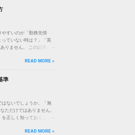
*「手元のパスポートに記載
方
生地」欄には、都道府県名
of Birth）」と「出生
ります。 正しい表記方法（ロ
りやすいのが「勤務先情
HINJUKU-KU 例：横浜
まっていない時は？」「英
的には「SHINJUKU」
ありません。 この記事で
。 迷いやすいケース別・具
く解説します。審査をスムー
 市町村合併で名前が変わっ
READ MORE »
 Information）の書
名称」を記入します。ただ
か」を確認するために勤務
問題にはなりませんが、現在
入力します。名刺や会社の
生地が特定できな...
基準
FFICE WORKER （事
名称で問題ありません。 勤務先名
 住所・電話番号： 日本の住所と
ではないでしょうか。「無
。 主婦・学生・退職者の
あなただけではありません。
： 勤務先情報の質問に対し
」を正しく知っておくこと
方： 学校名を勤務先名とし
いケースがあります。 こ
はなく、「NO」を選択して現
READ MORE »
法まで、渡航直前に慌てない
）の入力 滞在先情報は「米国内の連