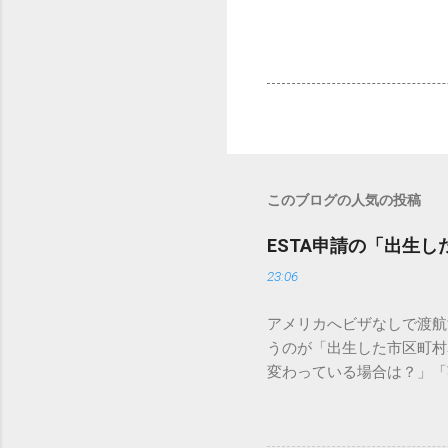
このブログの人気の投稿
ESTA申請の「出生
23:06
アメリカへビザなしで渡航
うのが「出生した市区町村名
変わっている場合は？」「
ミスにつながる可能性もあ
くある疑問、エラーを防ぐ
名」の基本ルール EST