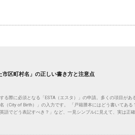
した市区町村名」の正しい書き方と注意点
する際に必須となる「ESTA（エスタ）」の申請。多くの項目があ
（City of Birth）」の入力です。 「戸籍謄本にはどう書いて
英語でどう表記すべき？」など、一見シンプルに見えて、実は正
ります。 この記事では、ESTA申請における「出生した市区町村
ための具体的な対策まで、基本ルールを詳しく解説します。 EST
Aは米国の国土安全保障省が管理するシステムです。入力はすべて「