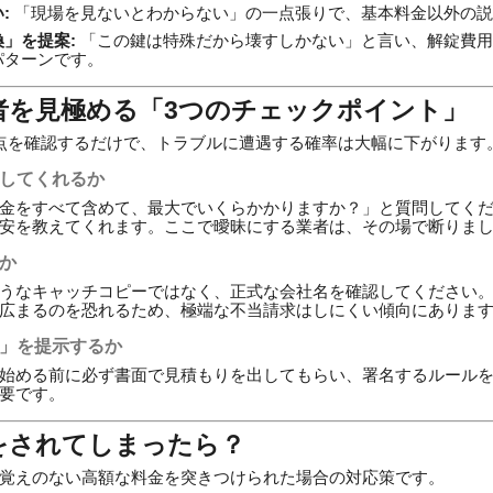
:
「現場を見ないとわからない」の一点張りで、基本料金以外の説
」を提案:
「この鍵は特殊だから壊すしかない」と言い、解錠費用
パターンです。
業者を見極める「3つのチェックポイント」
点を確認するだけで、トラブルに遭遇する確率は大幅に下がります
示してくれるか
金をすべて含めて、最大でいくらかかりますか？」と質問してく
安を教えてくれます。ここで曖昧にする業者は、その場で断りま
か
うなキャッチコピーではなく、正式な会社名を確認してください
広まるのを恐れるため、極端な不当請求はしにくい傾向にありま
書」を提示するか
始める前に必ず書面で見積もりを出してもらい、署名するルール
要です。
求をされてしまったら？
覚えのない高額な料金を突きつけられた場合の対応策です。