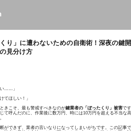
スキップしてメイン コンテンツに移動
m
くり」に遭わないための自衛術！深夜の鍵開
の見分け方
い……」
けてほしい！」
ときこそ、最も警戒すべきなのが
鍵業者の「ぼったくり」被害
で
じて呼んだのに、作業後に数万円、時には10万円を超える不当な
。
断ができず、業者の言いなりになってしまいがちです。この記事