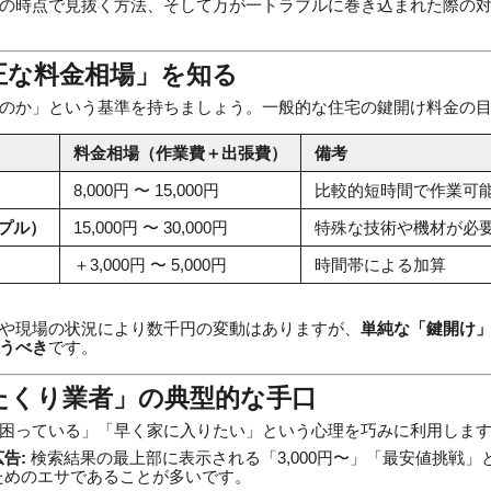
の時点で見抜く方法、そして万が一トラブルに巻き込まれた際の
適正な料金相場」を知る
のか」という基準を持ちましょう。一般的な住宅の鍵開け料金の
料金相場（作業費＋出張費）
備考
8,000円 〜 15,000円
比較的短時間で作業可
プル）
15,000円 〜 30,000円
特殊な技術や機材が必
＋3,000円 〜 5,000円
時間帯による加算
や現場の状況により数千円の変動はありますが、
単純な「鍵開け」
うべき
です。
ったくり業者」の典型的な手口
困っている」「早く家に入りたい」という心理を巧みに利用しま
告:
検索結果の最上部に表示される「3,000円〜」「最安値挑戦
ためのエサであることが多いです。