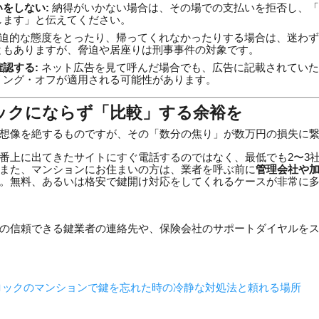
をしない:
納得がいかない場合は、その場での支払いを拒否し、「
します」と伝えてください。
迫的な態度をとったり、帰ってくれなかったりする場合は、迷わず1
ともありますが、脅迫や居座りは刑事事件の対象です。
認する:
ネット広告を見て呼んだ場合でも、広告に記載されていた
リング・オフが適用される可能性があります。
ニックにならず「比較」する余裕を
想像を絶するものですが、その「数分の焦り」が数万円の損失に
番上に出てきたサイトにすぐ電話するのではなく、最低でも2〜3
また、マンションにお住まいの方は、業者を呼ぶ前に
管理会社や
。無料、あるいは格安で鍵開け対応をしてくれるケースが非常に
の信頼できる鍵業者の連絡先や、保険会社のサポートダイヤルを
トロックのマンションで鍵を忘れた時の冷静な対処法と頼れる場所