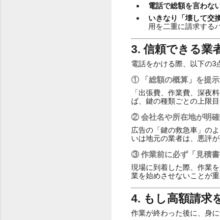
電話で総額を言わない
いきなり「壊して交換
用を二重に請求する
3. 信頼できる
電話をかける際、以下の3
① 「総額の概算」を提
「出張費、作業費、深夜料
ば、鍵の種類ごとの上限目
② 会社名や所在地が明確
広告の「鍵の救急車」のよ
いは地元の業者は、悪評が
③ 作業前に必ず「見積
現場に到着した際、作業を
業を始めさせないことが重
4. もし高額請
作業が終わった後に、身に