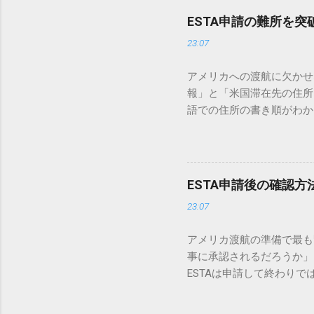
が鉄則です。 パスポートの
ESTA申請の難所を
されている情報と一致させ
23:07
までしか記載されていないこと
した国（Country of
アメリカへの渡航に欠かせ
ーマ字入力） 市区町村名は、ヘ
報」と「米国滞在先の住所
市 → YOKOHAMA または 
語での住所の書き順がわか
「YOKOHAMA」のよ
は、ESTA申請で特に間
体的な書き方 出生時の状
ズに通過させ、安心して出発の日
た場合 生まれた時の地名
き方 アメリカ当局は、申
し、パスポート申請時に使
先情報を求めています。 
の名称を入力するのが一般的
ESTA申請後の確認
英語公式サイトを確認しておくと
23:07
務職）、 SALES REPR
（Employer Name）：
アメリカ渡航の準備で最も
は逆の順番で記入します。
事に承認されるだろうか」
場合 現在、仕事をしてい
ESTAは申請して終わり
「NO（いいえ）」を選択
が重要です。実は、間違い
て入力し、役職欄には ST
の記事では、見落としがち
在の状況を反映させます。 2. 米