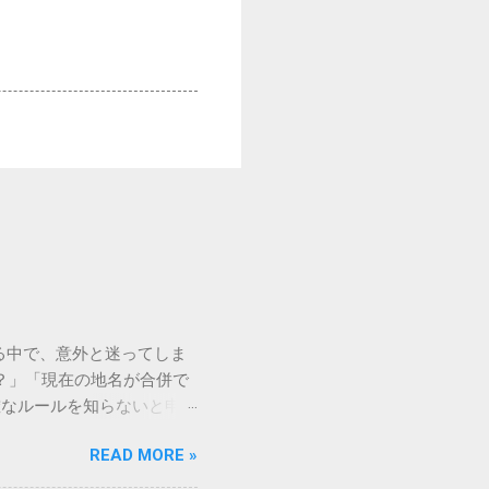
る中で、意外と迷ってしま
ある？」「現在の地名が合併で
確なルールを知らないと申請
名」の正しい書き方から、よ
READ MORE »
A申請「出生した市区町村
英字（ローマ字）」で行うの