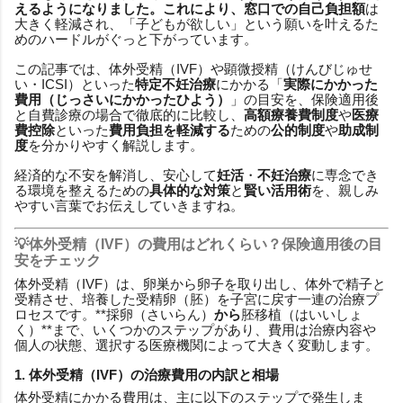
えるようになりました。これにより、窓口での
自己負担額
は
大きく軽減され、「子どもが欲しい」という願いを叶えるた
めのハードルがぐっと下がっています。
この記事では、体外受精（IVF）や顕微授精（けんびじゅせ
い・ICSI）といった
特定不妊治療
にかかる「
実際にかかった
費用（じっさいにかかったひよう）
」の目安を、保険適用後
と自費診療の場合で徹底的に比較し、
高額療養費制度
や
医療
費控除
といった
費用負担を軽減する
ための
公的制度
や
助成制
度
を分かりやすく解説します。
経済的な不安を解消し、安心して
妊活
・
不妊治療
に専念でき
る環境を整えるための
具体的な対策
と
賢い活用術
を、親しみ
やすい言葉でお伝えしていきますね。
💡体外受精（IVF）の費用はどれくらい？保険適用後の目
安をチェック
体外受精（IVF）は、卵巣から卵子を取り出し、体外で精子と
受精させ、培養した受精卵（胚）を子宮に戻す一連の治療プ
ロセスです。**採卵（さいらん）
から
胚移植（はいいしょ
く）**まで、いくつかのステップがあり、費用は治療内容や
個人の状態、選択する医療機関によって大きく変動します。
1. 体外受精（IVF）の治療費用の内訳と相場
体外受精にかかる費用は、主に以下のステップで発生しま