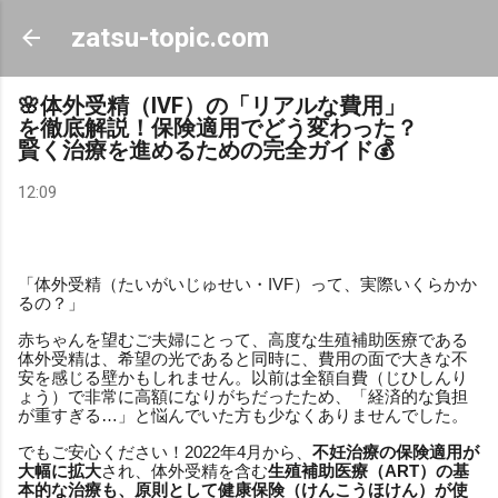
スキップしてメイン コンテンツに移動
zatsu-topic.com
🌸体外受精（IVF）の「リアルな費用」
を徹底解説！保険適用でどう変わった？
賢く治療を進めるための完全ガイド💰
12:09
「体外受精（たいがいじゅせい・IVF）って、実際いくらかか
るの？」
赤ちゃんを望むご夫婦にとって、高度な生殖補助医療である
体外受精は、希望の光であると同時に、費用の面で大きな不
安を感じる壁かもしれません。以前は全額自費（じひしんり
ょう）で非常に高額になりがちだったため、「経済的な負担
が重すぎる…」と悩んでいた方も少なくありませんでした。
でもご安心ください！2022年4月から、
不妊治療の保険適用が
大幅に拡大
され、体外受精を含む
生殖補助医療（ART）
の基
本的な治療も、原則として
健康保険（けんこうほけん）
が使