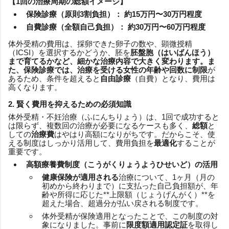
【1回の治療周期の総額イメージ】
保険診療（原則3割負担）：
約15万円〜30万円程度
自費診療（全額自己負担）：
約30万円〜60万円程度
体外受精の費用は、採卵できた卵子の数や、顕微授精
（ICSI）を選択するかどうか、胚を
胚盤胞（はいばんほう）
まで育てるかなど、細かな治療内容で大きく変わります。ま
た、保険診療では、治療を受ける女性の
年齢や回数に制限
が
あるため、条件を超えると
自由診療
（自費）となり、費用は
高くなります。
2. 賢く費用を抑えるための必須知識
体外受精・不妊治療（ふにんちりょう）は、1回で成功すると
は限らず、複数回の治療が必要になるケースも多く、
総額
と
しての
治療費
はやはり高額になりがちです。だからこそ、使
える制度はしっかり活用して、費用負担を
最適化
することが
重要です。
高額療養費制度（こうがくりょうようひせいど）の活用
健康保険が適用される
治療について、1ヶ月（月の
初めから終わりまで）に支払った自己負担額が、年
齢や所得に応じた**上限額（じょうげんがく）**を
超えた場合、超過分が払い戻される制度です。
体外受精が保険適用となったことで、この制度の対
象になりました。事前に
限度額適用認定証
を取得し