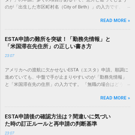
のが「出生した市区町村名（City of Birth）」の入力です。
「戸籍謄本にはどう書いてある？」「現在の地名が合併で変
READ MORE »
わっている場合は？」「英語でどう表記すべき？」など、一
見シンプルに見えて、実は正確なルールを知らないと申請ミ
スにつながる可能性もあります。 この記事では、ESTA申請に
ESTA申請の難所を突破！「勤務先情報」と
おける「出生した市区町村名」の正しい書き方から、よくあ
「米国滞在先住所」の正しい書き方
る疑問、エラーを防ぐための具体的な対策まで、基本ルール
23:07
を詳しく解説します。 ESTA申請「出生した市区町村名」の基
本ルール ESTAは米国の国土安全保障省が管理するシステムで
アメリカへの渡航に欠かせないESTA（エスタ）申請。順調に
す。入力はすべて「英字（ローマ字）」で行うのが鉄則で
進めていても、中盤で手が止まりやすいのが「勤務先情報」
す。 パスポートの記載と合わせるのが大原則 ESTA申請の最
と「米国滞在先の住所」の入力です。 「無職の場合はどうす
も重要なポイントは、**「手元のパスポートに記載されてい
ればいい？」「ホテルが決まっていない時は？」「英語での
る情報と一致させること」**です。 しかし、日本のパスポー
READ MORE »
住所の書き順がわからない」など、慣れない英語表記と項目
トの「本籍地」や「出生地」欄には、都道府県名までしか記
に不安を感じる方は少なくありません。 この記事では、ESTA
載されていないことが一般的です。一方、ESTAの項目には
申請で特に間違いやすいこれら2つの項目について、具体的な
「出生した市区町村名（City of Birth）」と「出生した国
ESTA申請後の確認方法は？間違いに気づい
記入例を交えて詳しく解説します。審査をスムーズに通過さ
（Country of Birth）」があるため、市区町村名は自分で確認
た時の訂正ルールと再申請の判断基準
せ、安心して出発の日を迎えるための準備を整えましょう。
して入力する必要があります。 正しい表記方法（ローマ字入
23:07
1. 勤務先情報（Employment Information）の書き方 アメリカ