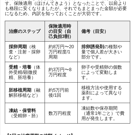
す。保険適用（ほけんてきよう）となったことで、以前より
も格段に安くなりましたが、それでもまとまった金額が必要
になるため、内訳を知っておくことが大切です。
保険適用時
治療のステップ
の目安（自
備考（目安）
己負担3割）
採卵周期
（検
約8万円〜20
排卵誘発剤
の種類や
査・注射・採卵
万円程度/1
量で個人差が大きい
など）
周期
部分です。
受精・培養
（体
卵子や受精卵の個数
約3万円〜8
外受精/顕微授
によって変動しま
万円程度
精、胚培養）
す。
移植方法や使用する
胚移植周期
（融
約5万円前
薬剤によって異なり
解胚移植など）
後/1回
ます。
凍結数や保存期間
凍結・保管料
数万円程度
（通常1年ごと）で費
（受精卵・胚）
用が発生します。