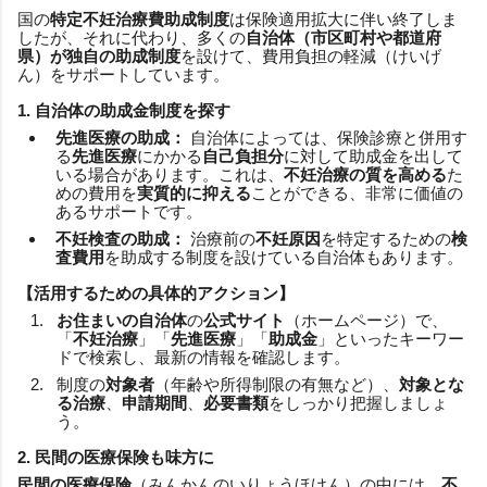
国の
特定不妊治療費助成制度
は保険適用拡大に伴い終了しま
したが、それに代わり、多くの
自治体（市区町村や都道府
県）
が
独自の助成制度
を設けて、費用負担の軽減（けいげ
ん）をサポートしています。
1. 自治体の助成金制度を探す
先進医療の助成：
自治体によっては、保険診療と併用す
る
先進医療
にかかる
自己負担分
に対して助成金を出して
いる場合があります。これは、
不妊治療の質を高める
た
めの費用を
実質的に抑える
ことができる、非常に価値の
あるサポートです。
不妊検査の助成：
治療前の
不妊原因
を特定するための
検
査費用
を助成する制度を設けている自治体もあります。
【活用するための具体的アクション】
お住まいの自治体
の
公式サイト
（ホームページ）で、
「
不妊治療
」「
先進医療
」「
助成金
」といったキーワー
ドで検索し、最新の情報を確認します。
制度の
対象者
（年齢や所得制限の有無など）、
対象とな
る治療
、
申請期間
、
必要書類
をしっかり把握しましょ
う。
2. 民間の医療保険も味方に
民間の医療保険
（みんかんのいりょうほけん）の中には、
不