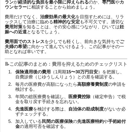
ラン
が
経済的な負担を最小限に抑えられる
のか、
専門医
や
カ
ウンセラー
に相談することから始めましょう。
費用だけでなく、
治療効果の最大化
を目指すためには、リラ
ックスして治療に臨める
精神的な安定
も不可欠です。適切な
費用対策
を知ることは、その安心感につながり、ひいては
妊
娠への近道
となるでしょう。
費用面でのストレス
を少しでも軽くし、前向きな気持ちで
ご
夫婦の希望
に向かって進んでいけるよう、この記事がその一
助となれば幸いです。
📝この記事のまとめ：費用を抑えるためのチェックリスト
保険適用後の費用
（1周期
15〜30万円目安
）を把握し、
自費診療（じゆうしんりょう）との差を確認する。
毎月の医療費が高額になったら
高額療養費制度
の申請を
検討する。
年間の総医療費を確認し、
医療費控除
（確定申告）で税
金を取り戻す手続きを忘れない。
先進医療
を検討する際は、
自治体の助成制度
がないか必
ずチェックする。
加入している
民間の医療保険
の
先進医療特約
や
手術給付
金
の適用可否を確認する。