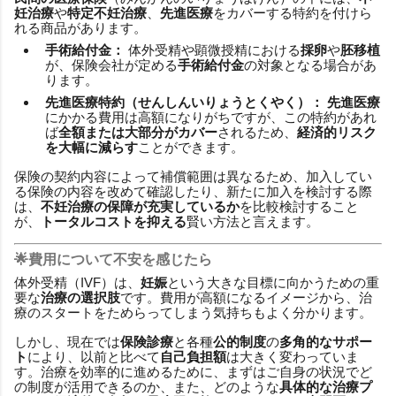
妊治療
や
特定不妊治療
、
先進医療
をカバーする特約を付けら
れる商品があります。
手術給付金：
体外受精や顕微授精における
採卵
や
胚移植
が、保険会社が定める
手術給付金
の対象となる場合があ
ります。
先進医療特約（せんしんいりょうとくやく）：
先進医療
にかかる費用は高額になりがちですが、この特約があれ
ば
全額または大部分がカバー
されるため、
経済的リスク
を大幅に減らす
ことができます。
保険の契約内容によって補償範囲は異なるため、加入してい
る保険の内容を改めて確認したり、新たに加入を検討する際
は、
不妊治療の保障が充実しているか
を比較検討すること
が、
トータルコストを抑える
賢い方法と言えます。
🌟費用について不安を感じたら
体外受精（IVF）は、
妊娠
という大きな目標に向かうための重
要な
治療の選択肢
です。費用が高額になるイメージから、治
療のスタートをためらってしまう気持ちもよく分かります。
しかし、現在では
保険診療
と各種
公的制度
の
多角的なサポー
ト
により、以前と比べて
自己負担額
は大きく変わっていま
す。治療を効率的に進めるために、まずはご自身の状況でど
の制度が活用できるのか、また、どのような
具体的な治療プ