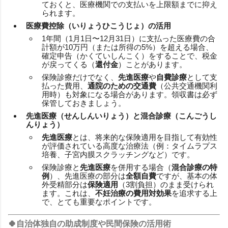
ておくと、医療機関での支払いを上限額までに抑え
られます。
医療費控除（いりょうひこうじょ）の活用
1年間（1月1日〜12月31日）に支払った医療費の合
計額が10万円（または所得の5%）を超える場合、
確定申告（かくていしんこく）をすることで、税金
が戻ってくる（
還付金
）ことがあります。
保険診療だけでなく、
先進医療
や
自費診療
として支
払った費用、
通院のための交通費
（公共交通機関利
用時）も対象になる場合があります。領収書は必ず
保管しておきましょう。
先進医療（せんしんいりょう）と混合診療（こんごうし
んりょう）
先進医療
とは、将来的な保険適用を目指して有効性
が評価されている高度な治療法（例：タイムラプス
培養、子宮内膜スクラッチングなど）です。
保険診療と
先進医療
を併用する場合（
混合診療の特
例
）、先進医療の部分は
全額自費
ですが、基本の体
外受精部分は
保険適用
（3割負担）のまま受けられ
ます。これは、
不妊治療の費用対効果
を追求する上
で、とても重要なポイントです。
🍀自治体独自の助成制度や民間保険の活用術