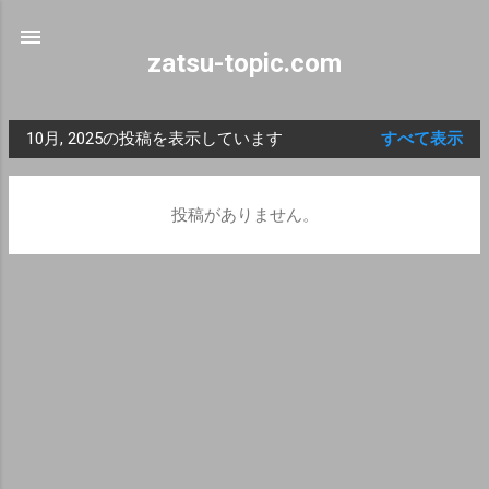
スキップしてメイン コンテンツに移動
zatsu-topic.com
10月, 2025の投稿を表示しています
すべて表示
投
稿
投稿がありません。